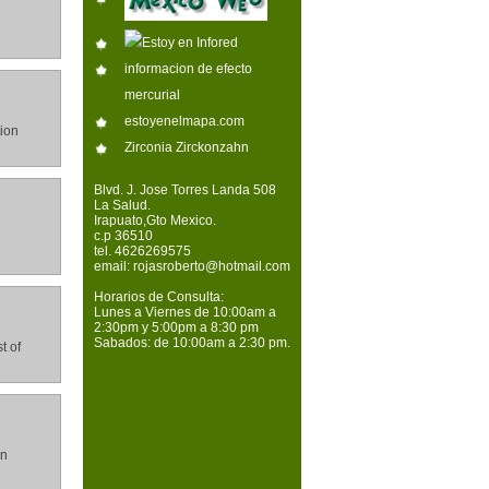
informacion de efecto
mercurial
estoyenelmapa.com
tion
Zirconia Zirckonzahn
Blvd. J. Jose Torres Landa 508
La Salud.
Irapuato,Gto Mexico.
c.p 36510
tel. 4626269575
email:
rojasroberto@hotmail.com
Horarios de Consulta:
Lunes a Viernes de 10:00am a
2:30pm y 5:00pm a 8:30 pm
Sabados: de 10:00am a 2:30 pm.
t of
on