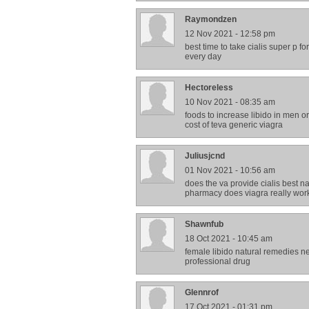
Raymondzen
12 Nov 2021 - 12:58 pm
best time to take cialis super p
every day
Hectoreless
10 Nov 2021 - 08:35 am
foods to increase libido in men or
cost of teva generic viagra
Juliusjcnd
01 Nov 2021 - 10:56 am
does the va provide cialis best na
pharmacy does viagra really work 
Shawnfub
18 Oct 2021 - 10:45 am
female libido natural remedies ne
professional drug
Glennrof
17 Oct 2021 - 01:31 pm