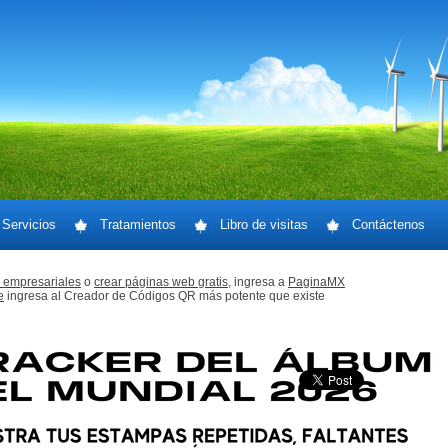
Servicios
Tratamientos
Libro de visitas
Contáctenos
 empresariales
o
crear páginas web gratis,
ingresa a
PaginaMX
e
ingresa al Creador de Códigos QR más potente que existe