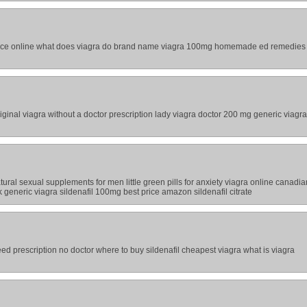
 force online what does viagra do brand name viagra 100mg homemade ed remedies 
iginal viagra without a doctor prescription lady viagra doctor 200 mg generic viagra 
tural sexual supplements for men little green pills for anxiety viagra online canadia
generic viagra sildenafil 100mg best price amazon sildenafil citrate
ed prescription no doctor where to buy sildenafil cheapest viagra what is viagra