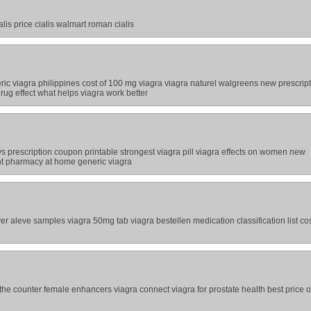
ialis price cialis walmart roman cialis
ric viagra philippines cost of 100 mg viagra viagra naturel walgreens new prescrip
rug effect what helps viagra work better
cvs prescription coupon printable strongest viagra pill viagra effects on women new
t pharmacy at home generic viagra
r aleve samples viagra 50mg tab viagra bestellen medication classification list cos
r the counter female enhancers viagra connect viagra for prostate health best price 