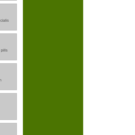
cialis
pills
n