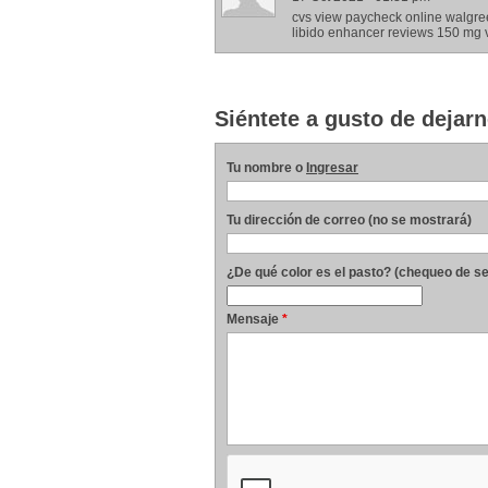
cvs view paycheck online walgree
libido enhancer reviews 150 mg 
Siéntete a gusto de dejarn
Tu nombre o
Ingresar
Tu dirección de correo (no se mostrará)
¿De qué color es el pasto? (chequeo de s
Mensaje
*