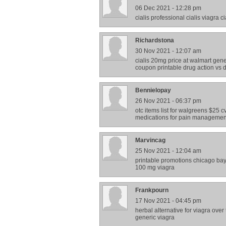
06 Dec 2021 - 12:28 pm
cialis professional cialis viagra c
Richardstona
30 Nov 2021 - 12:07 am
cialis 20mg price at walmart gene
coupon printable drug action vs d
Bennielopay
26 Nov 2021 - 06:37 pm
otc items list for walgreens $25 
medications for pain managemen
Marvincag
25 Nov 2021 - 12:04 am
printable promotions chicago baye
100 mg viagra
Frankpourn
17 Nov 2021 - 04:45 pm
herbal alternative for viagra ove
generic viagra