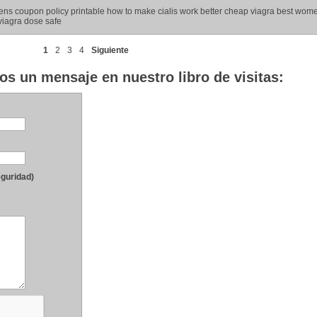
ns coupon policy printable how to make cialis work better cheap viagra best wom
viagra dose safe
1
2
3
4
Siguiente
os un mensaje en nuestro libro de visitas:
eguridad)