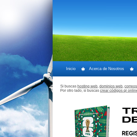
Inicio
Acerca de Nosotros
Si buscas
hosting web,
dominios web,
correos
Por otro lado, si buscas
crear códigos qr onlin